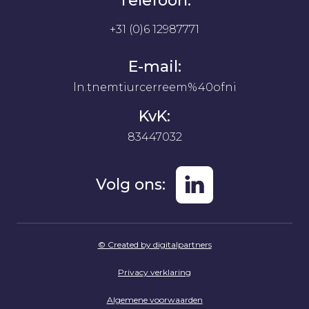
Telefoon:
+31 (0)6 12987771
E-mail:
ln.tnemtiurcerreem%40ofni
KvK:
83447032
Volg ons:
© Created by digitalpartners
Privacy verklaring
Algemene voorwaarden